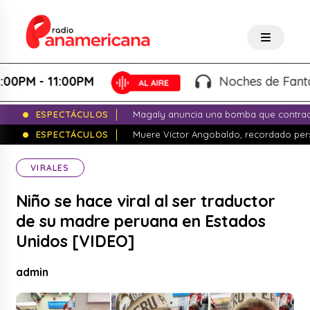
- 11:00PM
Noches de Fantasía - K
ESPECTÁCULOS
Magaly anuncia una bomba que contrade
ESPECTÁCULOS
Muere Víctor Angobaldo, recordado pers
VIRALES
Niño se hace viral al ser traductor
de su madre peruana en Estados
Unidos [VIDEO]
admin