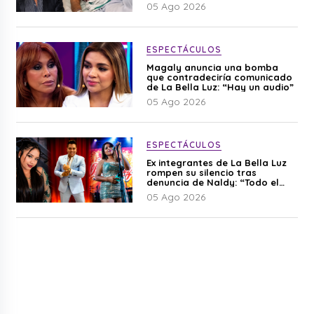
Cherres
05 Ago 2026
ESPECTÁCULOS
Magaly anuncia una bomba
que contradeciría comunicado
de La Bella Luz: “Hay un audio”
05 Ago 2026
ESPECTÁCULOS
Ex integrantes de La Bella Luz
rompen su silencio tras
denuncia de Naldy: “Todo el
mundo lo sabía”
05 Ago 2026