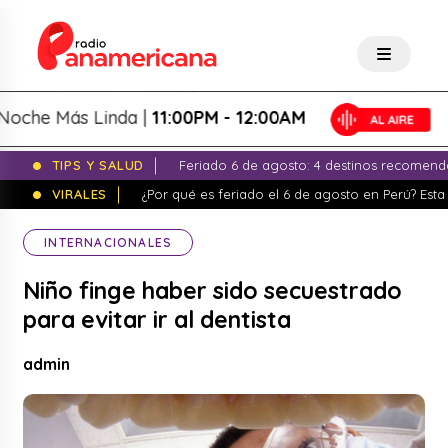
e Más Linda |
11:00PM - 12:00AM
TIPS Y SALUD
Feriado 6 de agosto: 4 destinos recomend
VIRALES
¿Por qué es feriado el 6 de agosto en Perú? Esta 
INTERNACIONALES
Niño finge haber sido secuestrado
para evitar ir al dentista
admin