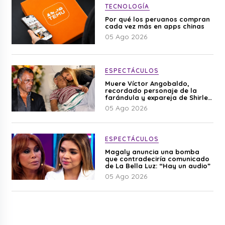
TECNOLOGÍA
Por qué los peruanos compran
cada vez más en apps chinas
05 Ago 2026
ESPECTÁCULOS
Muere Víctor Angobaldo,
recordado personaje de la
farándula y expareja de Shirley
Cherres
05 Ago 2026
ESPECTÁCULOS
Magaly anuncia una bomba
que contradeciría comunicado
de La Bella Luz: “Hay un audio”
05 Ago 2026