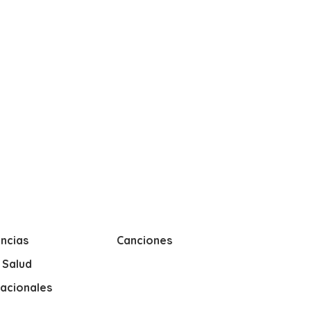
ncias
Canciones
y Salud
nacionales