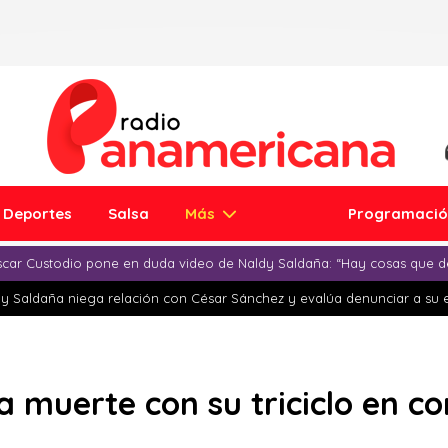
Deportes
Salsa
Más
Programaci
car Custodio pone en duda video de Naldy Saldaña: “Hay cosas que d
y Saldaña niega relación con César Sánchez y evalúa denunciar a su 
a muerte con su triciclo en c