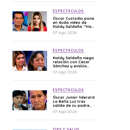
ESPECTÁCULOS
Óscar Custodio pone
en duda video de
Naldy Saldaña: “Hay
cosas que de repente
07 Ago 2026
se han editado”
ESPECTÁCULOS
Naldy Saldaña niega
relación con César
Sánchez y evalúa
denunciar a su
07 Ago 2026
esposa: “Es una
difamación”
ESPECTÁCULOS
Óscar Junior liderará
La Bella Luz tras
salida de su padre
por polémica con
07 Ago 2026
Naldy Saldaña
TIPS Y SALUD