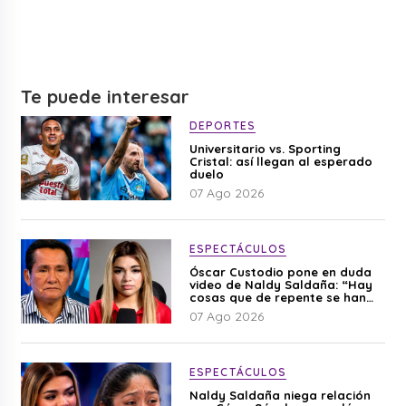
Te puede interesar
DEPORTES
Universitario vs. Sporting
Cristal: así llegan al esperado
duelo
07 Ago 2026
ESPECTÁCULOS
Óscar Custodio pone en duda
video de Naldy Saldaña: “Hay
cosas que de repente se han
editado”
07 Ago 2026
ESPECTÁCULOS
Naldy Saldaña niega relación