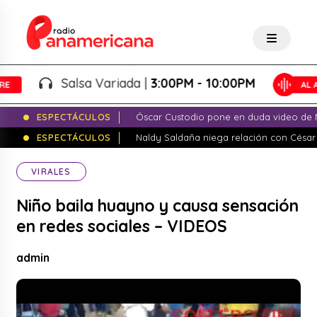
Salsa Variada |
3:00PM - 10:00PM
ESPECTÁCULOS
Óscar Custodio pone en duda video de N
ESPECTÁCULOS
Naldy Saldaña niega relación con César
VIRALES
Niño baila huayno y causa sensación
en redes sociales – VIDEOS
admin