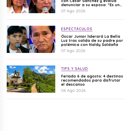
con César Sánchez y evalúa
denunciar a su esposa: “Es una
difamación”
07 Ago 2026
ESPECTÁCULOS
Óscar Junior liderará La Bella
Luz tras salida de su padre por
polémica con Naldy Saldaña
07 Ago 2026
TIPS Y SALUD
Feriado 6 de agosto: 4 destinos
recomendados para disfrutar
el descanso
06 Ago 2026