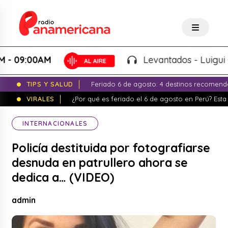
9:00AM
Levantados - Luigui Carba
TIPS Y SALUD
Feriado 6 de agosto: 4 destinos recomend
VIRALES
¿Por qué es feriado el 6 de agosto en Perú? Esta 
INTERNACIONALES
Policía destituida por fotografiarse
desnuda en patrullero ahora se
dedica a… (VIDEO)
admin