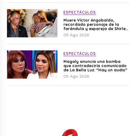
ESPECTÁCULOS
Muere Víctor Angobaldo,
recordado personaje de la
farándula y expareja de Shirley
Cherres
05 Ago 2026
ESPECTÁCULOS
Magaly anuncia una bomba
que contradeciría comunicado
de La Bella Luz: “Hay un audio”
05 Ago 2026