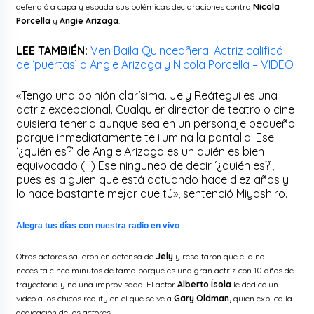
defendió a capa y espada sus polémicas declaraciones contra
Nicola
Porcella
y
Angie Arizaga
.
LEE TAMBIÉN:
Ven Baila Quinceañera: Actriz calificó
de ‘puertas’ a Angie Arizaga y Nicola Porcella – VIDEO
«Tengo una opinión clarísima. Jely Reátegui es una
actriz excepcional. Cualquier director de teatro o cine
quisiera tenerla aunque sea en un personaje pequeño
porque inmediatamente te ilumina la pantalla. Ese
‘¿quién es?’ de Angie Arizaga es un quién es bien
equivocado (…) Ese ninguneo de decir ‘¿quién es?’,
pues es alguien que está actuando hace diez años y
lo hace bastante mejor que tú», sentenció Miyashiro.
Alegra tus días con nuestra radio en vivo
Otros actores salieron en defensa de
Jely
y resaltaron que ella no
necesita cinco minutos de fama porque es una gran actriz con 10 años de
trayectoria y no una improvisada. El actor
Alberto Ísola
le dedicó un
video a los chicos reality en el que se ve a
Gary Oldman,
quien explica la
dedicación de los actores.