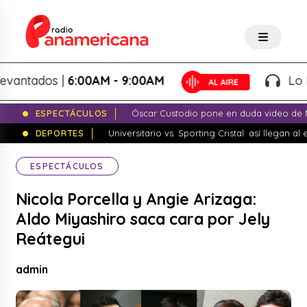
tados |
6:00AM - 9:00AM
Lo Mejor
ESPECTÁCULOS
Óscar Custodio pone en duda video de N
DEPORTES
Universitario vs. Sporting Cristal: así llegan a
ESPECTÁCULOS
Nicola Porcella y Angie Arizaga:
Aldo Miyashiro saca cara por Jely
Reátegui
admin