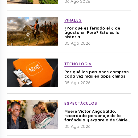
06 Ago 2026
VIRALES
¿Por qué es feriado el 6 de
agosto en Perú? Esta es la
historia
05 Ago 2026
TECNOLOGÍA
Por qué los peruanos compran
cada vez más en apps chinas
05 Ago 2026
ESPECTÁCULOS
Muere Víctor Angobaldo,
recordado personaje de la
farándula y expareja de Shirley
Cherres
05 Ago 2026