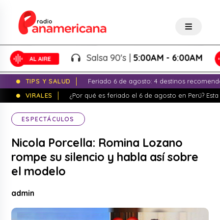
Salsa 90's |
5:00AM - 6:00AM
TIPS Y SALUD
Feriado 6 de agosto: 4 destinos recomend
VIRALES
¿Por qué es feriado el 6 de agosto en Perú? Esta 
ESPECTÁCULOS
Nicola Porcella: Romina Lozano
rompe su silencio y habla así sobre
el modelo
admin