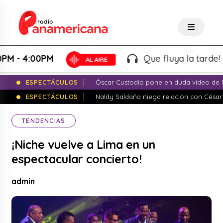
4:00PM
Que fluya la tarde! - Marti
ESPECTÁCULOS
Óscar Custodio pone en duda video de N
ESPECTÁCULOS
Naldy Saldaña niega relación con César
TENDENCIAS
¡Niche vuelve a Lima en un
espectacular concierto!
admin