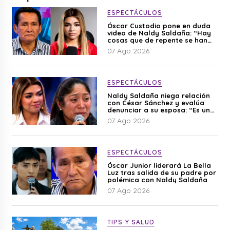
ESPECTÁCULOS
Óscar Custodio pone en duda
video de Naldy Saldaña: “Hay
cosas que de repente se han
editado”
07 Ago 2026
ESPECTÁCULOS
Naldy Saldaña niega relación
con César Sánchez y evalúa
denunciar a su esposa: “Es una
difamación”
07 Ago 2026
ESPECTÁCULOS
Óscar Junior liderará La Bella
Luz tras salida de su padre por
polémica con Naldy Saldaña
07 Ago 2026
TIPS Y SALUD