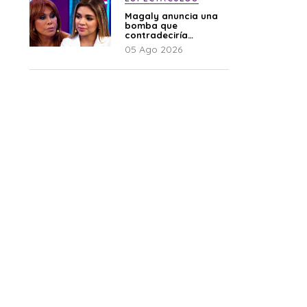
Magaly anuncia una
bomba que
contradeciría
comunicado de La
05 Ago 2026
Bella Luz: “Hay un
audio”