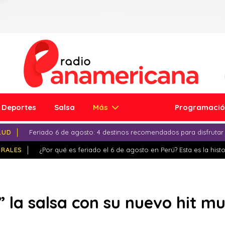
Deportes
Salsa
Más
Programaci
LUD
Feriado 6 de agosto: 4 destinos recomendados para disfrutar
IRALES
¿Por qué es feriado el 6 de agosto en Perú? Esta es la histo
 la salsa con su nuevo hit mu