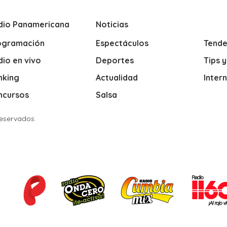
dio Panamericana
Noticias
ogramación
Espectáculos
Tende
io en vivo
Deportes
Tips 
nking
Actualidad
Inter
ncursos
Salsa
Reservados.