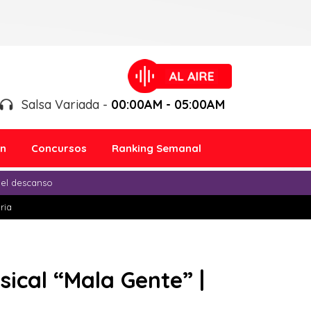
Salsa Variada -
00:00AM - 05:00AM
ón
Concursos
Ranking Semanal
 el descanso
ria
sical “Mala Gente” |