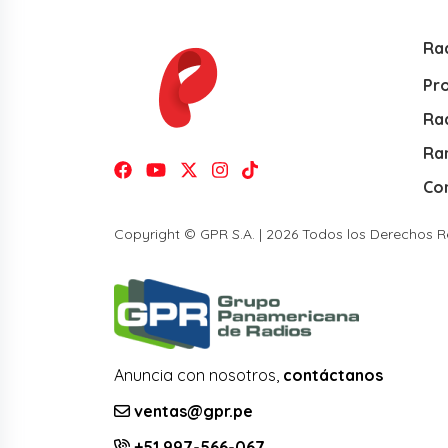
Ra
Pr
Rad
Ra
Co
Copyright © GPR S.A. | 2026 Todos los Derechos 
Anuncia con nosotros,
contáctanos
ventas@gpr.pe
+51 997-566-067