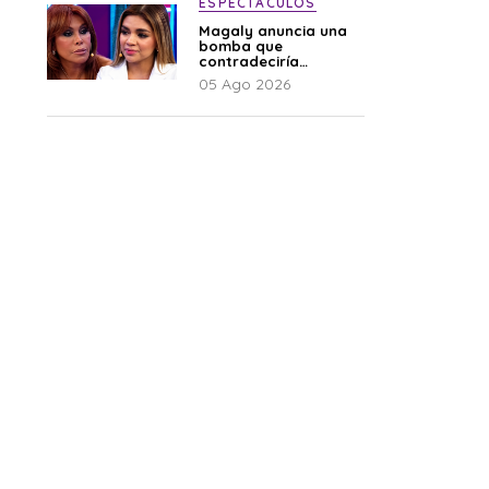
ESPECTÁCULOS
Magaly anuncia una
bomba que
contradeciría
comunicado de La
05 Ago 2026
Bella Luz: “Hay un
audio”