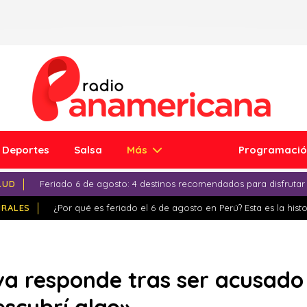
Deportes
Salsa
Más
Programaci
LUD
Feriado 6 de agosto: 4 destinos recomendados para disfrutar
IRALES
¿Por qué es feriado el 6 de agosto en Perú? Esta es la histo
va responde tras ser acusado