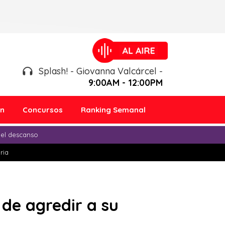
Splash! - Giovanna Valcárcel -
9:00AM - 12:00PM
ón
Concursos
Ranking Semanal
 el descanso
ria
 de agredir a su