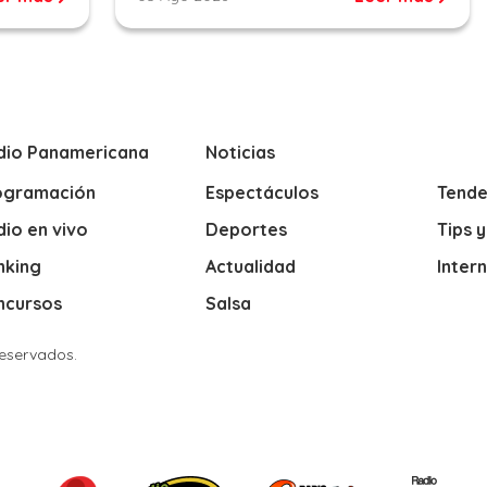
dio Panamericana
Noticias
ogramación
Espectáculos
Tende
io en vivo
Deportes
Tips 
nking
Actualidad
Inter
ncursos
Salsa
Reservados.