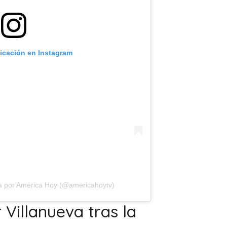
licación en Instagram
a por América Hoy (@americahoytv)
 Villanueva tras la