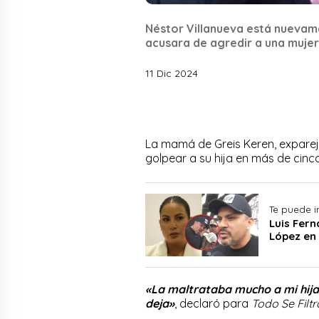
Néstor Villanueva está nuevame
acusara de agredir a una muje
11 Dic 2024
La mamá de Greis Keren, exparej
golpear a su hija en más de cinc
Te puede i
Luis Fer
López en 
«La maltrataba mucho a mi hija, 
deja»
, declaró para
Todo Se Filtr