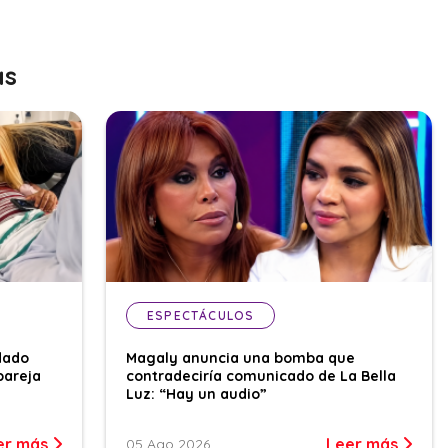
as
ESPECTÁCULOS
dado
Magaly anuncia una bomba que
pareja
contradeciría comunicado de La Bella
Luz: “Hay un audio”
er más
Leer más
05 Ago 2026