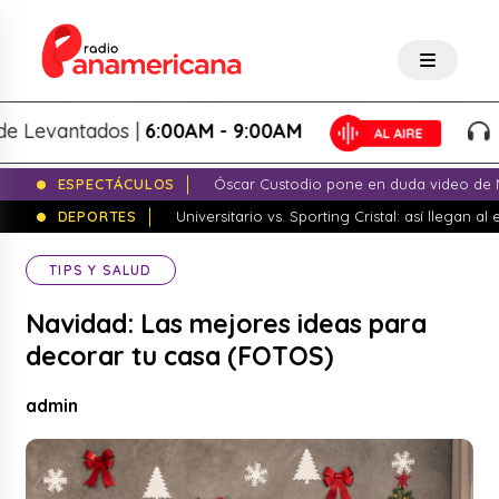
antados |
6:00AM - 9:00AM
Lo Mej
ESPECTÁCULOS
Óscar Custodio pone en duda video de N
DEPORTES
Universitario vs. Sporting Cristal: así llegan a
TIPS Y SALUD
Navidad: Las mejores ideas para
decorar tu casa (FOTOS)
admin