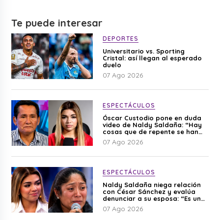
Te puede interesar
DEPORTES
Universitario vs. Sporting
Cristal: así llegan al esperado
duelo
07 Ago 2026
ESPECTÁCULOS
Óscar Custodio pone en duda
video de Naldy Saldaña: “Hay
cosas que de repente se han
editado”
07 Ago 2026
ESPECTÁCULOS
Naldy Saldaña niega relación
con César Sánchez y evalúa
denunciar a su esposa: “Es una
difamación”
07 Ago 2026