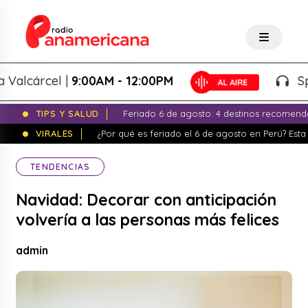
árcel |
9:00AM - 12:00PM
Splash!
TIPS Y SALUD
Feriado 6 de agosto: 4 destinos recomend
VIRALES
¿Por qué es feriado el 6 de agosto en Perú? Esta 
TENDENCIAS
Navidad: Decorar con anticipación
volvería a las personas más felices
admin