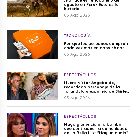
¿Por qué es feriado el 6 de
agosto en Perú? Esta es la
historia
05 Ago 2026
TECNOLOGÍA
Por qué los peruanos compran
cada vez más en apps chinas
05 Ago 2026
ESPECTÁCULOS
Muere Víctor Angobaldo,
recordado personaje de la
farándula y expareja de Shirley
Cherres
05 Ago 2026
ESPECTÁCULOS
Magaly anuncia una bomba
que contradeciría comunicado
de La Bella Luz: “Hay un audio”