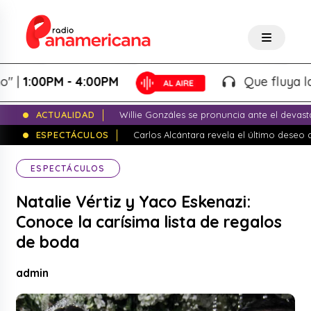
1:00PM - 4:00PM
Que fluya la tard
ACTUALIDAD
Willie Gonzáles se pronuncia ante el devas
ESPECTÁCULOS
Carlos Alcántara revela el último dese
ESPECTÁCULOS
Natalie Vértiz y Yaco Eskenazi:
Conoce la carísima lista de regalos
de boda
admin