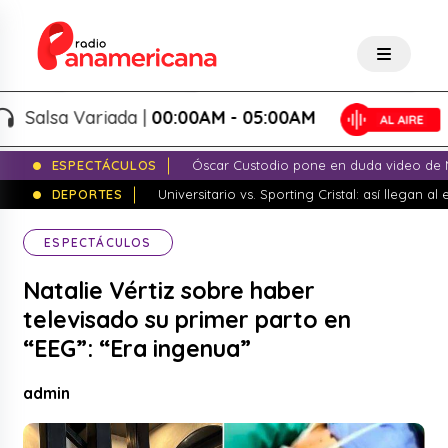
lsa Variada |
00:00AM - 05:00AM
ESPECTÁCULOS
Óscar Custodio pone en duda video de N
DEPORTES
Universitario vs. Sporting Cristal: así llegan a
ESPECTÁCULOS
Natalie Vértiz sobre haber
televisado su primer parto en
“EEG”: “Era ingenua”
admin