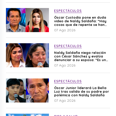
ESPECTÁCULOS
Óscar Custodio pone en duda
video de Naldy Saldaña: “Hay
cosas que de repente se han
editado”
07 Ago 2026
ESPECTÁCULOS
Naldy Saldaña niega relación
con César Sánchez y evalúa
denunciar a su esposa: “Es una
difamación”
07 Ago 2026
ESPECTÁCULOS
Óscar Junior liderará La Bella
Luz tras salida de su padre por
polémica con Naldy Saldaña
07 Ago 2026