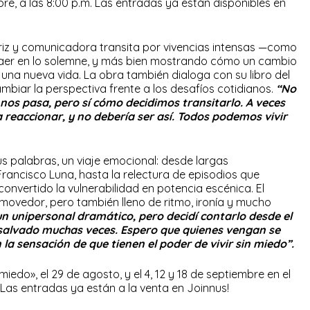
bre, a las 8:00 p.m. Las entradas ya están disponibles en
ctriz y comunicadora transita por vivencias intensas —como
 caer en lo solemne, y más bien mostrando cómo un cambio
 una nueva vida. La obra también dialoga con su libro del
biar la perspectiva frente a los desafíos cotidianos.
“No
nos pasa, pero sí cómo decidimos transitarlo. A veces
reaccionar, y no debería ser así. Todos podemos vivir
us palabras, un viaje emocional: desde largas
rancisco Luna, hasta la relectura de episodios que
onvertido la vulnerabilidad en potencia escénica. El
movedor, pero también lleno de ritmo, ironía y mucho
un unipersonal dramático, pero decidí contarlo desde el
salvado muchas veces. Espero que quienes vengan se
la sensación de que tienen el poder de vivir sin miedo”.
edo», el 29 de agosto, y el 4, 12 y 18 de septiembre en el
Las entradas ya están a la venta en Joinnus!