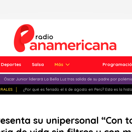
Deportes
Salsa
Más
Programaci
Óscar Junior liderará La Bella Luz tras salida de su padre por polém
IRALES
¿Por qué es feriado el 6 de agosto en Perú? Esta es la histo
resenta su unipersonal “Con 