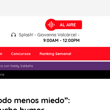
Splash! - Giovanna Valcárcel -
9:00AM - 12:00PM
ón
Concursos
Ranking Semanal
ica con Naldy Saldaña
ria
todo menos miedo”: