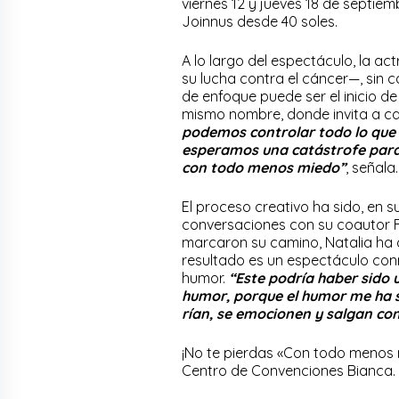
viernes 12 y jueves 18 de septiem
Joinnus desde 40 soles.
A lo largo del espectáculo, la a
su lucha contra el cáncer—, sin
de enfoque puede ser el inicio de
mismo nombre, donde invita a cam
podemos controlar todo lo que 
esperamos una catástrofe para 
con todo menos miedo”
, señala.
El proceso creativo ha sido, en s
conversaciones con su coautor F
marcaron su camino, Natalia ha c
resultado es un espectáculo con
humor.
“Este podría haber sido 
humor, porque el humor me ha 
rían, se emocionen y salgan con 
¡No te pierdas «Con todo menos mi
Centro de Convenciones Bianca. 