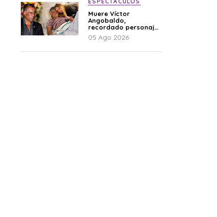
ESPECTÁCULOS
Muere Víctor
Angobaldo,
recordado personaje
de la farándula y
05 Ago 2026
expareja de Shirley
Cherres