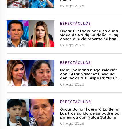
07 Ago 2026
ESPECTÁCULOS
Óscar Custodio pone en duda
video de Naldy Saldaña: “Hay
cosas que de repente se han
editado”
07 Ago 2026
ESPECTÁCULOS
Naldy Saldaña niega relación
con César Sánchez y evalúa
denunciar a su esposa: “Es una
difamación”
07 Ago 2026
ESPECTÁCULOS
Óscar Junior liderará La Bella
Luz tras salida de su padre por
polémica con Naldy Saldaña
07 Ago 2026