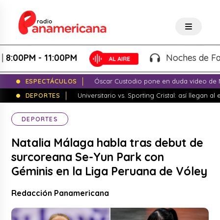
PM - 11:00PM
Noches de Fantasía
ESPECTÁCULOS
Óscar Custodio pone en duda video de N
DEPORTES
Universitario vs. Sporting Cristal: así llegan a
DEPORTES
Natalia Málaga habla tras debut de
surcoreana Se-Yun Park con
Géminis en la Liga Peruana de Vóley
Redacción Panamericana