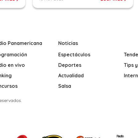
dio Panamericana
Noticias
ogramación
Espectáculos
Tende
io en vivo
Deportes
Tips 
nking
Actualidad
Inter
ncursos
Salsa
Reservados.