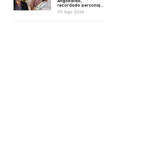
Angobaldo,
recordado personaje
de la farándula y
05 Ago 2026
expareja de Shirley
Cherres