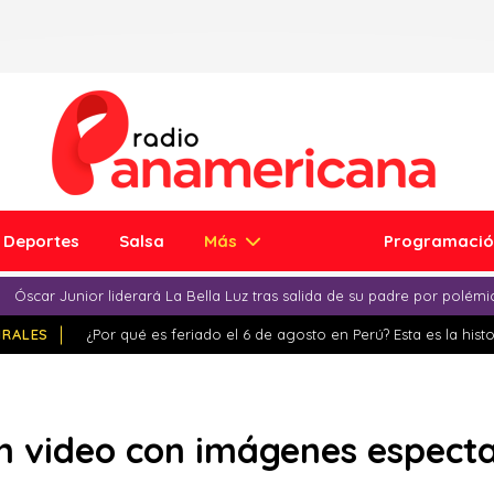
Deportes
Salsa
Más
Programaci
Óscar Junior liderará La Bella Luz tras salida de su padre por polém
IRALES
¿Por qué es feriado el 6 de agosto en Perú? Esta es la histo
n video con imágenes especta