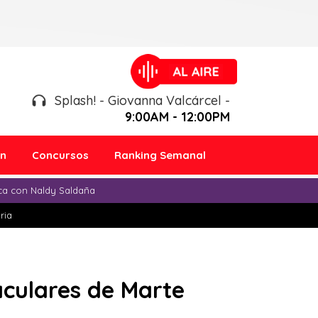
Splash! - Giovanna Valcárcel -
9:00AM - 12:00PM
ón
Concursos
Ranking Semanal
ica con Naldy Saldaña
ria
culares de Marte