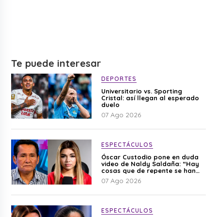
Te puede interesar
DEPORTES
Universitario vs. Sporting
Cristal: así llegan al esperado
duelo
07 Ago 2026
ESPECTÁCULOS
Óscar Custodio pone en duda
video de Naldy Saldaña: “Hay
cosas que de repente se han
editado”
07 Ago 2026
ESPECTÁCULOS