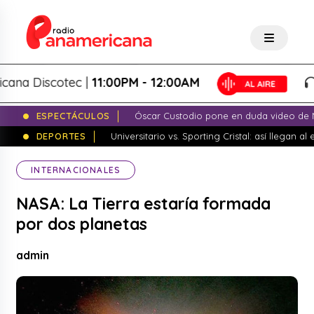
Discotec |
11:00PM - 12:00AM
Pa
ESPECTÁCULOS
Óscar Custodio pone en duda video de N
DEPORTES
Universitario vs. Sporting Cristal: así llegan a
INTERNACIONALES
NASA: La Tierra estaría formada
por dos planetas
admin