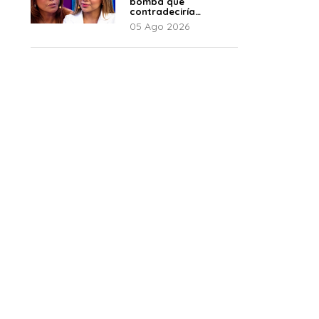
bomba que
contradeciría
comunicado de La
05 Ago 2026
Bella Luz: “Hay un
audio”