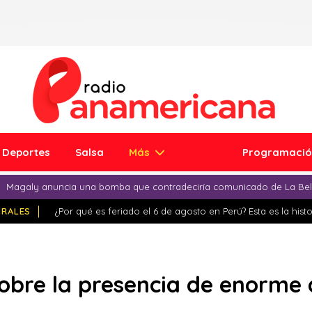
Deportes
Salsa
Más
Programaci
Magaly anuncia una bomba que contradeciría comunicado de La Bell
IRALES
¿Por qué es feriado el 6 de agosto en Perú? Esta es la histo
obre la presencia de enorme 