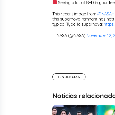
Seeing a lot of RED in your fe
This recent image from
@NASAHu
this supernova remnant has hotte
typical Type 1a supernova:
https
— NASA (@NASA)
November 12, 
TENDENCIAS
Noticias relacionad