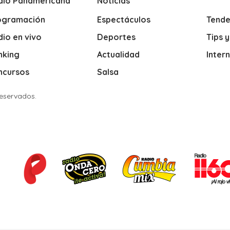
dio Panamericana
Noticias
ogramación
Espectáculos
Tende
io en vivo
Deportes
Tips 
nking
Actualidad
Inter
ncursos
Salsa
Reservados.