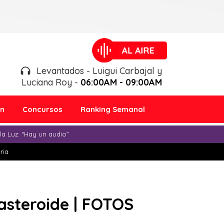
Levantados - Luigui Carbajal y
Luciana Roy -
06:00AM - 09:00AM
ón
Concursos
Ranking Semanal
a Luz: “Hay un audio”
ria
asteroide | FOTOS