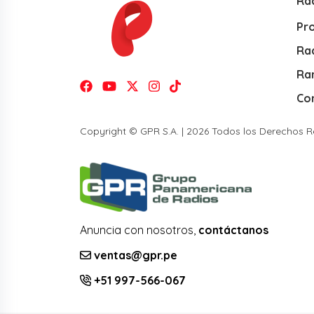
Ra
Pr
Rad
Ra
Co
Copyright © GPR S.A. | 2026 Todos los Derechos 
Anuncia con nosotros,
contáctanos
ventas@gpr.pe
+51 997-566-067