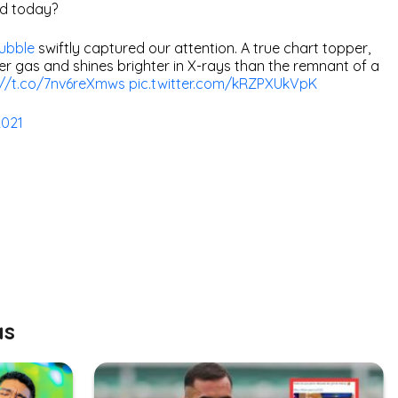
ed today?
bble
swiftly captured our attention. A true chart topper,
r gas and shines brighter in X-rays than the remnant of a
://t.co/7nv6reXmws
pic.twitter.com/kRZPXUkVpK
2021
as