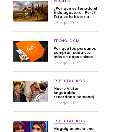
VIRALES
¿Por qué es feriado el
6 de agosto en Perú?
Esta es la historia
05 Ago 2026
TECNOLOGÍA
Por qué los peruanos
compran cada vez
más en apps chinas
05 Ago 2026
ESPECTÁCULOS
Muere Víctor
Angobaldo,
recordado personaje
de la farándula y
05 Ago 2026
expareja de Shirley
Cherres
ESPECTÁCULOS
Magaly anuncia una