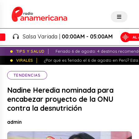
Salsa Variada |
00:00AM - 05:00AM
TIPS Y SALUD
Feriado 6 de agosto: 4 destinos recomend
VIRALES
¿Por qué es feriado el 6 de agosto en Perú? Esta 
TENDENCIAS
Nadine Heredia nominada para
encabezar proyecto de la ONU
contra la desnutrición
admin