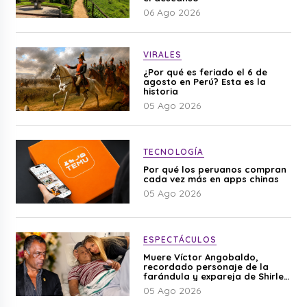
06 Ago 2026
VIRALES
¿Por qué es feriado el 6 de
agosto en Perú? Esta es la
historia
05 Ago 2026
TECNOLOGÍA
Por qué los peruanos compran
cada vez más en apps chinas
05 Ago 2026
ESPECTÁCULOS
Muere Víctor Angobaldo,
recordado personaje de la
farándula y expareja de Shirley
Cherres
05 Ago 2026