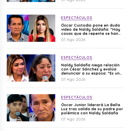
ESPECTÁCULOS
Óscar Custodio pone en duda
video de Naldy Saldaña: “Hay
cosas que de repente se han
editado”
07 Ago 2026
ESPECTÁCULOS
Naldy Saldaña niega relación
con César Sánchez y evalúa
denunciar a su esposa: “Es una
difamación”
07 Ago 2026
ESPECTÁCULOS
Óscar Junior liderará La Bella
Luz tras salida de su padre por
polémica con Naldy Saldaña
07 Ago 2026