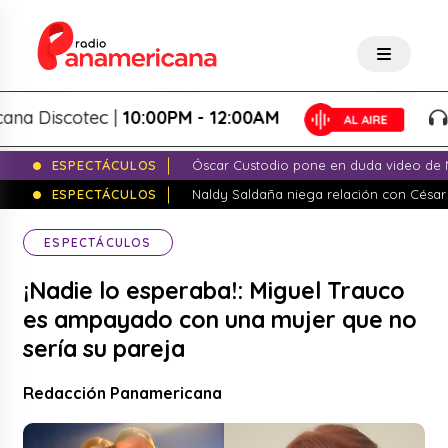
Discotec |
10:00PM - 12:00AM
Pan
ESPECTÁCULOS
Óscar Custodio pone en duda video de N
ESPECTÁCULOS
Naldy Saldaña niega relación con César
ESPECTÁCULOS
¡Nadie lo esperaba!: Miguel Trauco
es ampayado con una mujer que no
sería su pareja
Redacción Panamericana