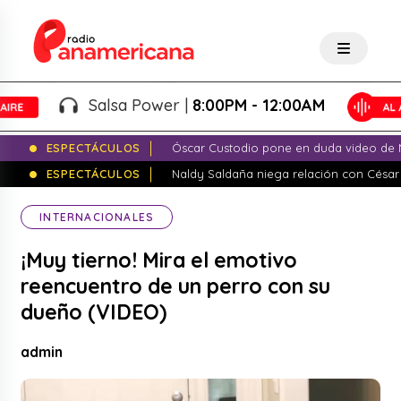
Salsa Power |
8:00PM - 12:00AM
ESPECTÁCULOS
Óscar Custodio pone en duda video de N
ESPECTÁCULOS
Naldy Saldaña niega relación con César
INTERNACIONALES
¡Muy tierno! Mira el emotivo
reencuentro de un perro con su
dueño (VIDEO)
admin