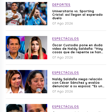
DEPORTES
Universitario vs. Sporting
Cristal: así llegan al esperado
duelo
07 Ago 2026
ESPECTÁCULOS
Óscar Custodio pone en duda
video de Naldy Saldaña: “Hay
cosas que de repente se han
editado”
07 Ago 2026
ESPECTÁCULOS
Naldy Saldaña niega relación
con César Sánchez y evalúa
denunciar a su esposa: “Es una
difamación”
07 Ago 2026
ESPECTÁCULOS