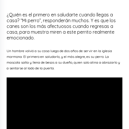
¿Quién es el primero en saludarte cuando llegas a
casa? “Mi perro”, responderán muchos. Y es que los
canes son los más afectuosos cuando regresas a
casa, para muestra miren a este perrito realmente
emocionado.
Un hombre volvió a su casa luego de dos años de servir en la iglesia
mormona. El primero en saludarlo, y el más alegre, es su perro. La
mascota salta y llena de besos a su dueño, quien solo atina a abrazarlo y
a sentarse al lado de la puerta.