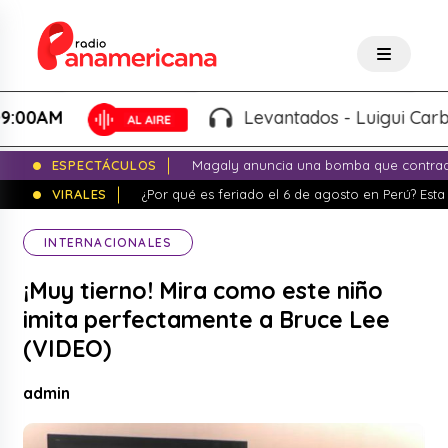
AM
Levantados - Luigui Carbajal y
ESPECTÁCULOS
Magaly anuncia una bomba que contrade
VIRALES
¿Por qué es feriado el 6 de agosto en Perú? Esta 
INTERNACIONALES
¡Muy tierno! Mira como este niño
imita perfectamente a Bruce Lee
(VIDEO)
admin