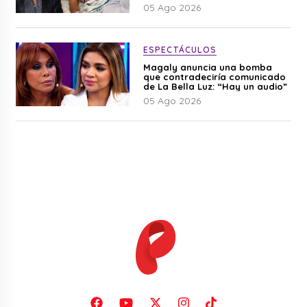
Cherres
05 Ago 2026
ESPECTÁCULOS
Magaly anuncia una bomba
que contradeciría comunicado
de La Bella Luz: “Hay un audio”
05 Ago 2026