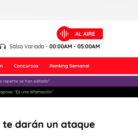
Salsa Variada -
00:00AM - 05:00AM
ón
Concursos
Ranking Semanal
e repente se han editado”
esposa: “Es una difamación”
s te darán un ataque