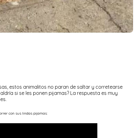
as, estos animalitos no paran de saltar y corretearse
saldría si se les ponen pijamas? La respuesta es muy
es.
correr con sus lindas pijamas: