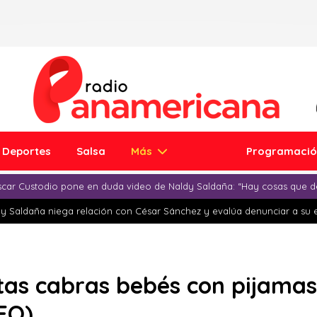
Deportes
Salsa
Más
Programaci
car Custodio pone en duda video de Naldy Saldaña: “Hay cosas que d
y Saldaña niega relación con César Sánchez y evalúa denunciar a su 
stas cabras bebés con pijama
EO)