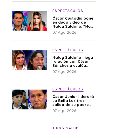
ESPECTÁCULOS
Óscar Custodio pone
en duda video de
Naldy Saldaña: “Hay
cosas que de repente
07 Ago 2026
se han editado”
ESPECTÁCULOS
Naldy Saldaña niega
relación con César
Sánchez y evalúa
denunciar a su
07 Ago 2026
esposa: “Es una
difamación”
ESPECTÁCULOS
Óscar Junior liderará
La Bella Luz tras
salida de su padre
por polémica con
07 Ago 2026
Naldy Saldaña
TIPS Y SALUD