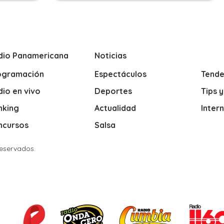
dio Panamericana
Noticias
ogramación
Espectáculos
Tende
io en vivo
Deportes
Tips 
nking
Actualidad
Inter
ncursos
Salsa
Reservados.