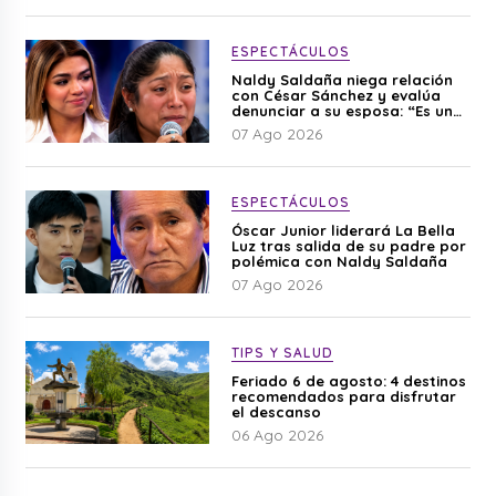
ESPECTÁCULOS
Naldy Saldaña niega relación
con César Sánchez y evalúa
denunciar a su esposa: “Es una
difamación”
07 Ago 2026
ESPECTÁCULOS
Óscar Junior liderará La Bella
Luz tras salida de su padre por
polémica con Naldy Saldaña
07 Ago 2026
TIPS Y SALUD
Feriado 6 de agosto: 4 destinos
recomendados para disfrutar
el descanso
06 Ago 2026