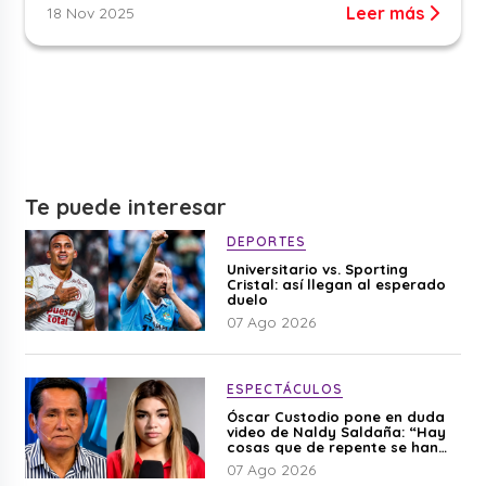
Leer más
18 Nov 2025
Te puede interesar
DEPORTES
Universitario vs. Sporting
Cristal: así llegan al esperado
duelo
07 Ago 2026
ESPECTÁCULOS
Óscar Custodio pone en duda
video de Naldy Saldaña: “Hay
cosas que de repente se han
editado”
07 Ago 2026