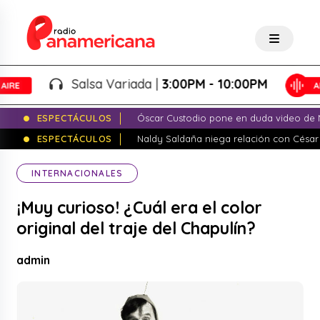
Salsa Variada |
3:00PM - 10:00PM
ESPECTÁCULOS
Óscar Custodio pone en duda video de N
ESPECTÁCULOS
Naldy Saldaña niega relación con César
INTERNACIONALES
¡Muy curioso! ¿Cuál era el color
original del traje del Chapulín?
admin