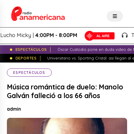
ho Micky |
4:00PM - 8:00PM
Tarde
ESPECTÁCULOS
Óscar Custodio pone en duda video de N
DEPORTES
Universitario vs. Sporting Cristal: así llegan a
ESPECTÁCULOS
Música romántica de duelo: Manolo
Galván falleció a los 66 años
admin