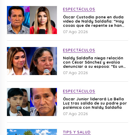
ESPECTÁCULOS
Óscar Custodio pone en duda
video de Naldy Saldaña: “Hay
cosas que de repente se han
editado”
07 Ago 2026
ESPECTÁCULOS
Naldy Saldaña niega relación
con César Sánchez y evalúa
denunciar a su esposa: “Es una
difamación”
07 Ago 2026
ESPECTÁCULOS
Óscar Junior liderará La Bella
Luz tras salida de su padre por
polémica con Naldy Saldaña
07 Ago 2026
TIPS Y SALUD