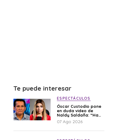
Te puede interesar
ESPECTÁCULOS
Óscar Custodio pone
en duda video de
Naldy Saldaña: “Hay
cosas que de repente
07 Ago 2026
se han editado”