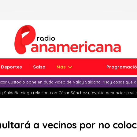
Deportes
Salsa
Más
Programaci
car Custodio pone en duda video de Naldy Saldaña: “Hay cosas que d
y Saldaña niega relación con César Sánchez y evalúa denunciar a su 
ultará a vecinos por no colo