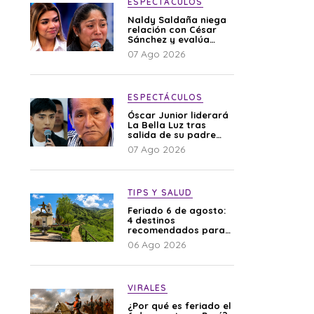
ESPECTÁCULOS
Naldy Saldaña niega
relación con César
Sánchez y evalúa
denunciar a su
07 Ago 2026
esposa: “Es una
difamación”
ESPECTÁCULOS
Óscar Junior liderará
La Bella Luz tras
salida de su padre
por polémica con
07 Ago 2026
Naldy Saldaña
TIPS Y SALUD
Feriado 6 de agosto:
4 destinos
recomendados para
disfrutar el descanso
06 Ago 2026
VIRALES
¿Por qué es feriado el