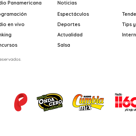
dio Panamericana
Noticias
ogramación
Espectáculos
Tende
io en vivo
Deportes
Tips 
nking
Actualidad
Inter
ncursos
Salsa
Reservados.