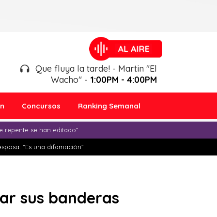
Que fluya la tarde! - Martin "El
Wacho" -
1:00PM - 4:00PM
ón
Concursos
Ranking Semanal
e repente se han editado”
esposa: “Es una difamación”
car sus banderas