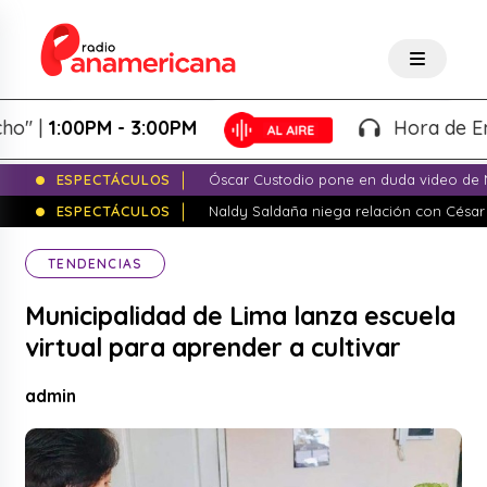
1:00PM - 3:00PM
Hora de Emprend
ESPECTÁCULOS
Óscar Custodio pone en duda video de N
ESPECTÁCULOS
Naldy Saldaña niega relación con César
TENDENCIAS
Municipalidad de Lima lanza escuela
virtual para aprender a cultivar
admin