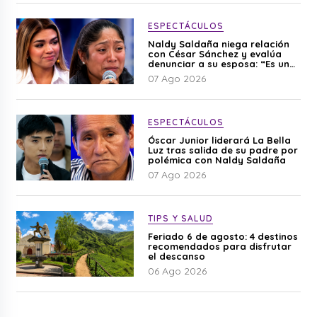
ESPECTÁCULOS
Naldy Saldaña niega relación
con César Sánchez y evalúa
denunciar a su esposa: “Es una
difamación”
07 Ago 2026
ESPECTÁCULOS
Óscar Junior liderará La Bella
Luz tras salida de su padre por
polémica con Naldy Saldaña
07 Ago 2026
TIPS Y SALUD
Feriado 6 de agosto: 4 destinos
recomendados para disfrutar
el descanso
06 Ago 2026