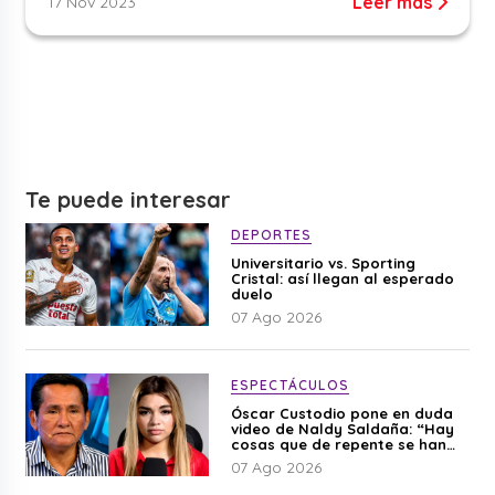
Leer más
17 Nov 2023
Te puede interesar
DEPORTES
Universitario vs. Sporting
Cristal: así llegan al esperado
duelo
07 Ago 2026
ESPECTÁCULOS
Óscar Custodio pone en duda
video de Naldy Saldaña: “Hay
cosas que de repente se han
editado”
07 Ago 2026