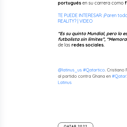
portugués
en su carrera como
f
TE PUEDE INTERESAR: ¡Paren todo
REALITY? | VIDEO
“Es su quinto Mundial, pero lo e
futbolista sin límites”, “Memora
de las
redes sociales.
@latinus_us
#Qatartico
. Cristiano
al partido contra Ghana en
#Qatar
Latinus
QATAR 2022