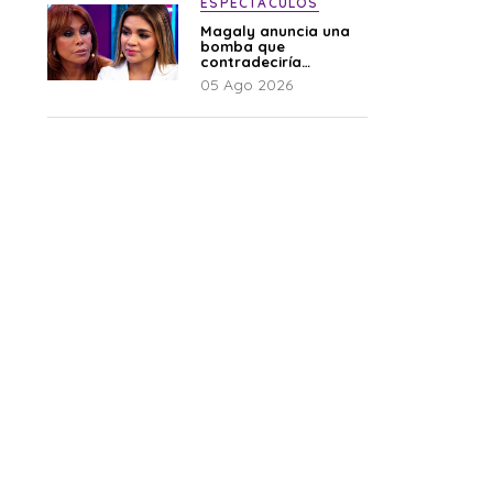
ESPECTÁCULOS
Magaly anuncia una
bomba que
contradeciría
comunicado de La
05 Ago 2026
Bella Luz: “Hay un
audio”