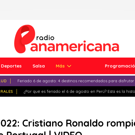
Deportes
Salsa
Más
Programaci
LUD
Feriado 6 de agosto: 4 destinos recomendados para disfrutar
IRALES
¿Por qué es feriado el 6 de agosto en Perú? Esta es la histo
022: Cristiano Ronaldo rompió