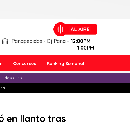
Panapedidos - Dj Pana -
12:00PM -
1:00PM
ón
Concursos
Ranking Semanal
 el descanso
ria
 en llanto tras