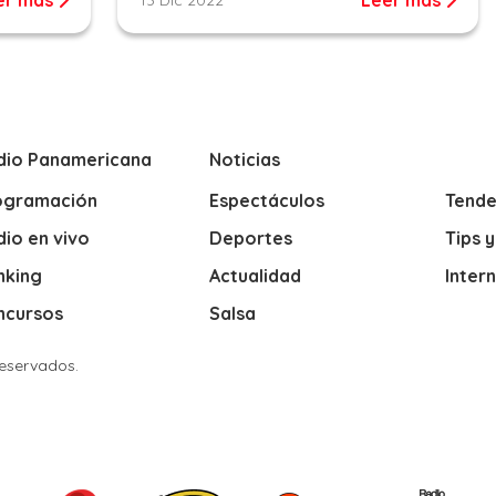
dio Panamericana
Noticias
ogramación
Espectáculos
Tende
io en vivo
Deportes
Tips 
nking
Actualidad
Inter
ncursos
Salsa
Reservados.