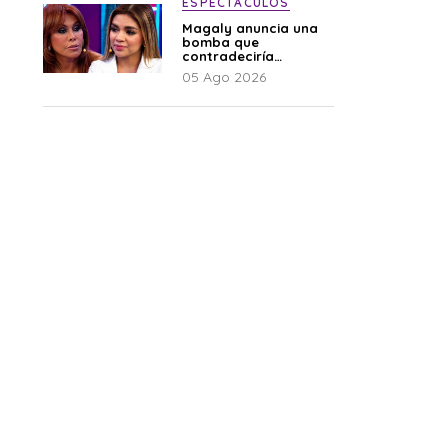
ESPECTÁCULOS
Magaly anuncia una
bomba que
contradeciría
comunicado de La
05 Ago 2026
Bella Luz: “Hay un
audio”