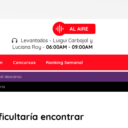
Levantados - Luigui Carbajal y
Luciana Roy -
06:00AM - 09:00AM
ón
Concursos
Ranking Semanal
 el descanso
ria
ficultaría encontrar