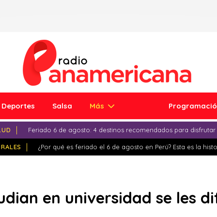
Deportes
Salsa
Más
Programaci
LUD
Feriado 6 de agosto: 4 destinos recomendados para disfrutar
IRALES
¿Por qué es feriado el 6 de agosto en Perú? Esta es la histo
dian en universidad se les di