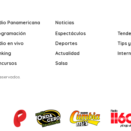
dio Panamericana
Noticias
ogramación
Espectáculos
Tende
io en vivo
Deportes
Tips 
nking
Actualidad
Inter
ncursos
Salsa
Reservados.