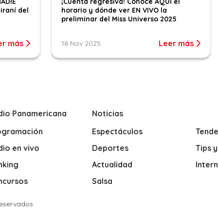
NADIE
¡Cuenta regresiva! Conoce AQUÍ el
iraní del
horario y dónde ver EN VIVO la
preliminar del Miss Universo 2025
er más
Leer más
18 Nov 2025
dio Panamericana
Noticias
ogramación
Espectáculos
Tende
io en vivo
Deportes
Tips 
nking
Actualidad
Inter
ncursos
Salsa
Reservados.