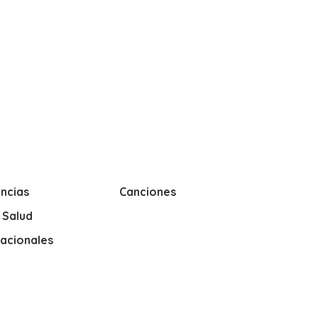
ncias
Canciones
y Salud
nacionales