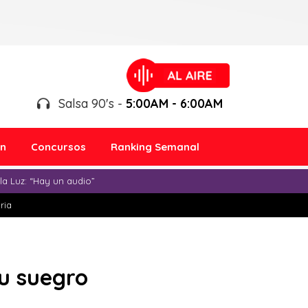
Salsa 90's -
5:00AM - 6:00AM
ón
Concursos
Ranking Semanal
a Luz: “Hay un audio”
ria
su suegro