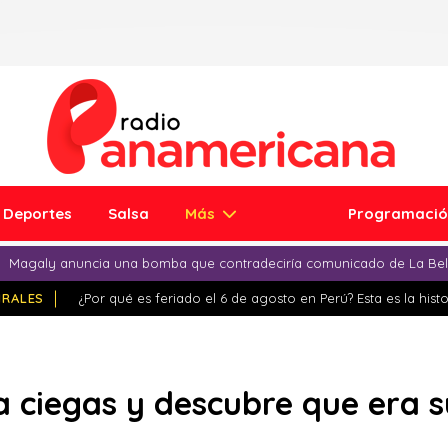
Deportes
Salsa
Más
Programaci
Magaly anuncia una bomba que contradeciría comunicado de La Bell
IRALES
¿Por qué es feriado el 6 de agosto en Perú? Esta es la histo
 a ciegas y descubre que era 