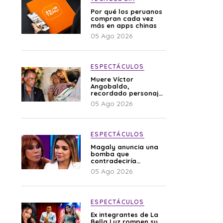
Por qué los peruanos
compran cada vez
más en apps chinas
05 Ago 2026
ESPECTÁCULOS
Muere Víctor
Angobaldo,
recordado personaje
de la farándula y
05 Ago 2026
expareja de Shirley
Cherres
ESPECTÁCULOS
Magaly anuncia una
bomba que
contradeciría
comunicado de La
05 Ago 2026
Bella Luz: “Hay un
audio”
ESPECTÁCULOS
Ex integrantes de La
Bella Luz rompen su