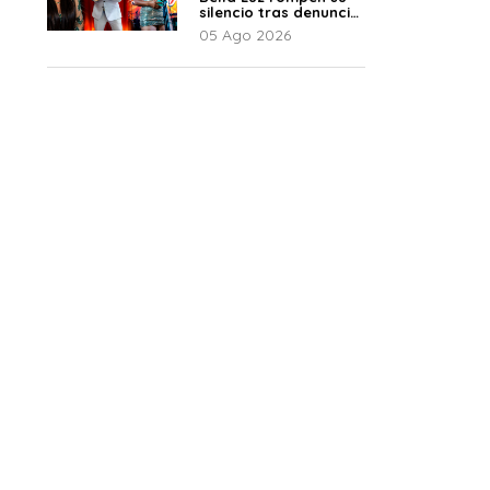
silencio tras denuncia
de Naldy: “Todo el
05 Ago 2026
mundo lo sabía”