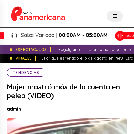
Salsa Variada |
00:00AM - 05:00AM
ESPECTÁCULOS
Magaly anuncia una bomba que contrade
VIRALES
¿Por qué es feriado el 6 de agosto en Perú? Esta 
TENDENCIAS
Mujer mostró más de la cuenta en
pelea (VIDEO)
admin