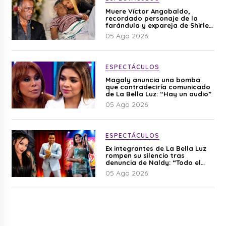
Muere Víctor Angobaldo,
recordado personaje de la
farándula y expareja de Shirley
Cherres
05 Ago 2026
ESPECTÁCULOS
Magaly anuncia una bomba
que contradeciría comunicado
de La Bella Luz: “Hay un audio”
05 Ago 2026
ESPECTÁCULOS
Ex integrantes de La Bella Luz
rompen su silencio tras
denuncia de Naldy: “Todo el
mundo lo sabía”
05 Ago 2026