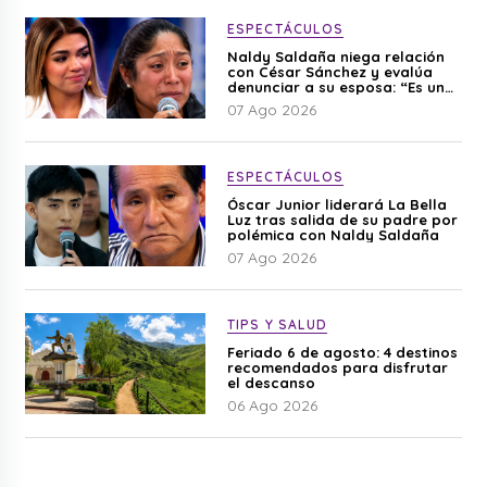
ESPECTÁCULOS
Naldy Saldaña niega relación
con César Sánchez y evalúa
denunciar a su esposa: “Es una
difamación”
07 Ago 2026
ESPECTÁCULOS
Óscar Junior liderará La Bella
Luz tras salida de su padre por
polémica con Naldy Saldaña
07 Ago 2026
TIPS Y SALUD
Feriado 6 de agosto: 4 destinos
recomendados para disfrutar
el descanso
06 Ago 2026