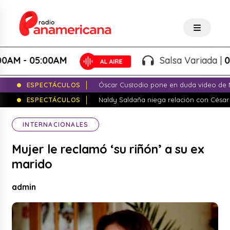
M - 05:00AM
Salsa Variada |
00:0
ESPECTÁCULOS
Óscar Custodio pone en duda video de N
ESPECTÁCULOS
Naldy Saldaña niega relación con César
INTERNACIONALES
Mujer le reclamó ‘su riñón’ a su ex
marido
admin