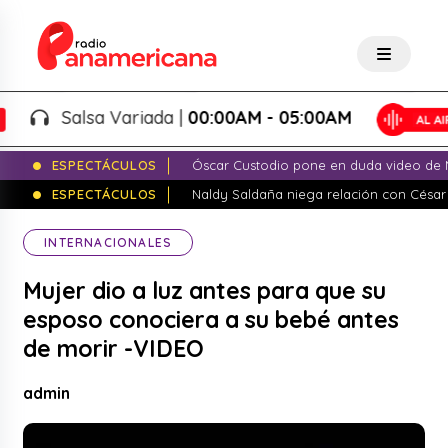
Salsa Variada |
00:00AM - 05:00AM
ESPECTÁCULOS
Óscar Custodio pone en duda video de N
ESPECTÁCULOS
Naldy Saldaña niega relación con César
INTERNACIONALES
Mujer dio a luz antes para que su
esposo conociera a su bebé antes
de morir -VIDEO
admin