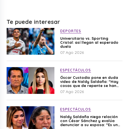
Te puede interesar
DEPORTES
Universitario vs. Sporting
Cristal: así llegan al esperado
duelo
07 Ago 2026
ESPECTÁCULOS
Óscar Custodio pone en duda
video de Naldy Saldaña: “Hay
cosas que de repente se han
editado”
07 Ago 2026
ESPECTÁCULOS
Naldy Saldaña niega relación
con César Sánchez y evalúa
denunciar a su esposa: “Es una
difamación”