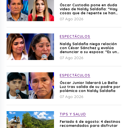
Óscar Custodio pone en duda
video de Naldy Saldaña: “Hay
cosas que de repente se han
editado”
07 Ago 2026
ESPECTÁCULOS
Naldy Saldaña niega relación
con César Sánchez y evalúa
denunciar a su esposa: “Es una
difamación”
07 Ago 2026
ESPECTÁCULOS
Óscar Junior liderará La Bella
Luz tras salida de su padre por
polémica con Naldy Saldaña
07 Ago 2026
TIPS Y SALUD
Feriado 6 de agosto: 4 destinos
recomendados para disfrutar