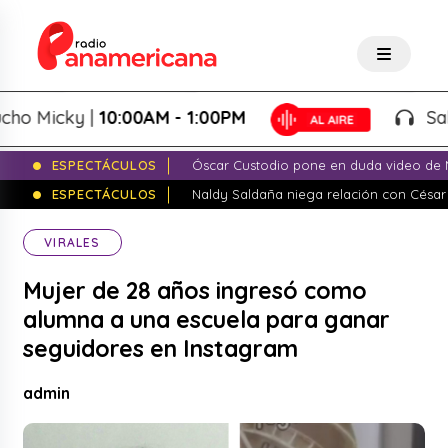
Micky |
10:00AM - 1:00PM
Salsa d
ESPECTÁCULOS
Óscar Custodio pone en duda video de N
ESPECTÁCULOS
Naldy Saldaña niega relación con César
VIRALES
Mujer de 28 años ingresó como
alumna a una escuela para ganar
seguidores en Instagram
admin