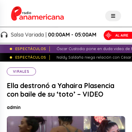
Salsa Variada |
00:00AM - 05:00AM
ESPECTÁCULOS
Óscar Custodio pone en duda video de N
ESPECTÁCULOS
Naldy Saldaña niega relación con César
VIRALES
Ella destronó a Yahaira Plasencia
con baile de su ‘toto’ – VIDEO
admin