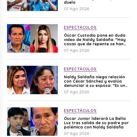
duelo
07 Ago 2026
ESPECTÁCULOS
Óscar Custodio pone en duda
video de Naldy Saldaña: “Hay
cosas que de repente se han
editado”
07 Ago 2026
ESPECTÁCULOS
Naldy Saldaña niega relación
con César Sánchez y evalúa
denunciar a su esposa: “Es una
difamación”
07 Ago 2026
ESPECTÁCULOS
Óscar Junior liderará La Bella
Luz tras salida de su padre por
polémica con Naldy Saldaña
07 Ago 2026