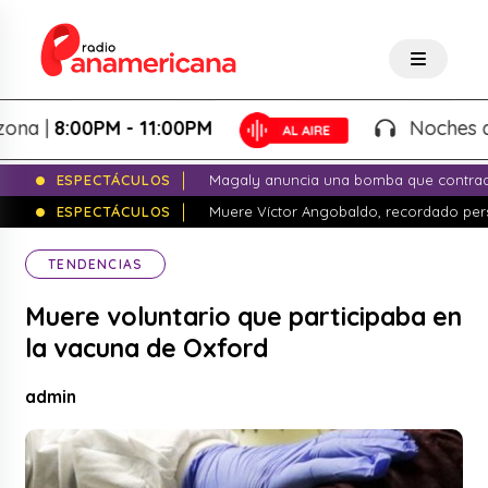
|
8:00PM - 11:00PM
Noches de Fant
ESPECTÁCULOS
Magaly anuncia una bomba que contrade
ESPECTÁCULOS
Muere Víctor Angobaldo, recordado pers
TENDENCIAS
Muere voluntario que participaba en
la vacuna de Oxford
admin