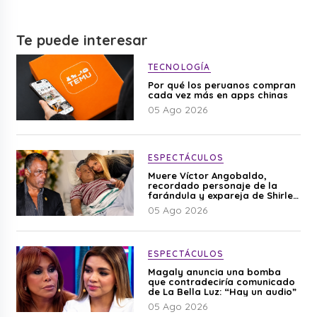
Te puede interesar
TECNOLOGÍA
Por qué los peruanos compran
cada vez más en apps chinas
05 Ago 2026
ESPECTÁCULOS
Muere Víctor Angobaldo,
recordado personaje de la
farándula y expareja de Shirley
Cherres
05 Ago 2026
ESPECTÁCULOS
Magaly anuncia una bomba
que contradeciría comunicado
de La Bella Luz: “Hay un audio”
05 Ago 2026