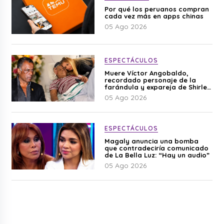
Por qué los peruanos compran
cada vez más en apps chinas
05 Ago 2026
ESPECTÁCULOS
Muere Víctor Angobaldo,
recordado personaje de la
farándula y expareja de Shirley
Cherres
05 Ago 2026
ESPECTÁCULOS
Magaly anuncia una bomba
que contradeciría comunicado
de La Bella Luz: “Hay un audio”
05 Ago 2026