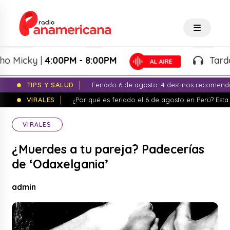
icky |
4:00PM - 8:00PM
Tardeo Sa
TIPS Y SALUD
Feriado 6 de agosto: 4 destinos recomend
VIRALES
¿Por qué es feriado el 6 de agosto en Perú? Esta 
VIRALES
¿Muerdes a tu pareja? Padecerías
de ‘Odaxelgania’
admin