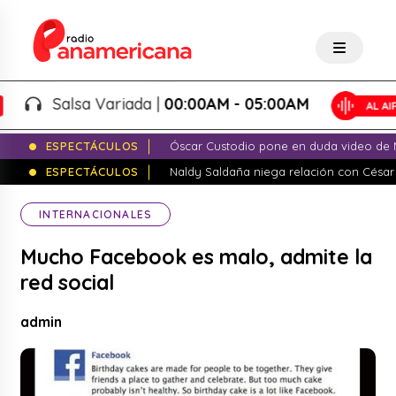
Salsa Variada |
00:00AM - 05:00AM
ESPECTÁCULOS
Óscar Custodio pone en duda video de N
ESPECTÁCULOS
Naldy Saldaña niega relación con César
INTERNACIONALES
Mucho Facebook es malo, admite la
red social
admin