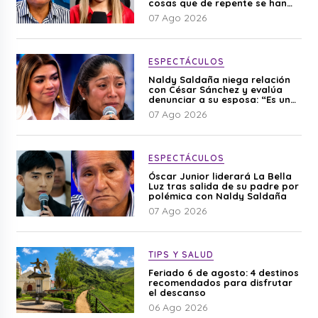
cosas que de repente se han
editado”
07 Ago 2026
ESPECTÁCULOS
Naldy Saldaña niega relación
con César Sánchez y evalúa
denunciar a su esposa: “Es una
difamación”
07 Ago 2026
ESPECTÁCULOS
Óscar Junior liderará La Bella
Luz tras salida de su padre por
polémica con Naldy Saldaña
07 Ago 2026
TIPS Y SALUD
Feriado 6 de agosto: 4 destinos
recomendados para disfrutar
el descanso
06 Ago 2026