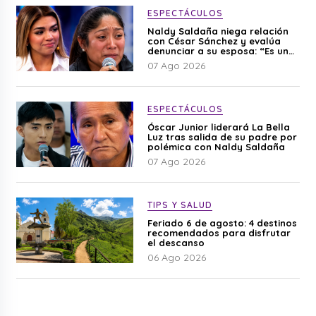
ESPECTÁCULOS
Naldy Saldaña niega relación
con César Sánchez y evalúa
denunciar a su esposa: “Es una
difamación”
07 Ago 2026
ESPECTÁCULOS
Óscar Junior liderará La Bella
Luz tras salida de su padre por
polémica con Naldy Saldaña
07 Ago 2026
TIPS Y SALUD
Feriado 6 de agosto: 4 destinos
recomendados para disfrutar
el descanso
06 Ago 2026