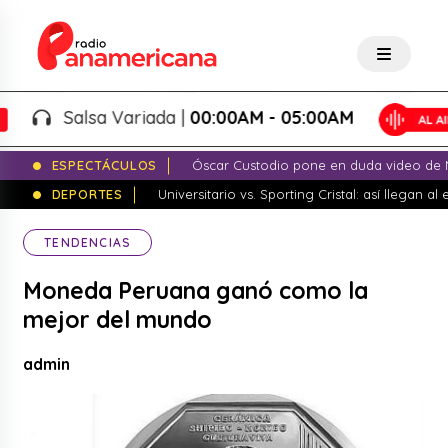
Salsa Variada |
00:00AM - 05:00AM
ESPECTÁCULOS
Óscar Custodio pone en duda video de N
DEPORTES
Universitario vs. Sporting Cristal: así llegan a
TENDENCIAS
Moneda Peruana ganó como la
mejor del mundo
admin