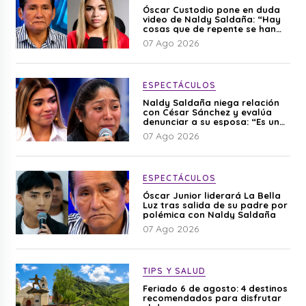
Óscar Custodio pone en duda
video de Naldy Saldaña: “Hay
cosas que de repente se han
editado”
07 Ago 2026
ESPECTÁCULOS
Naldy Saldaña niega relación
con César Sánchez y evalúa
denunciar a su esposa: “Es una
difamación”
07 Ago 2026
ESPECTÁCULOS
Óscar Junior liderará La Bella
Luz tras salida de su padre por
polémica con Naldy Saldaña
07 Ago 2026
TIPS Y SALUD
Feriado 6 de agosto: 4 destinos
recomendados para disfrutar