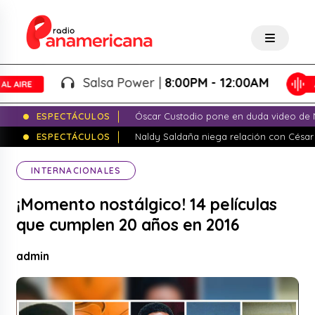
Salsa Power |
8:00PM - 12:00AM
ESPECTÁCULOS
Óscar Custodio pone en duda video de N
ESPECTÁCULOS
Naldy Saldaña niega relación con César
INTERNACIONALES
¡Momento nostálgico! 14 películas
que cumplen 20 años en 2016
admin