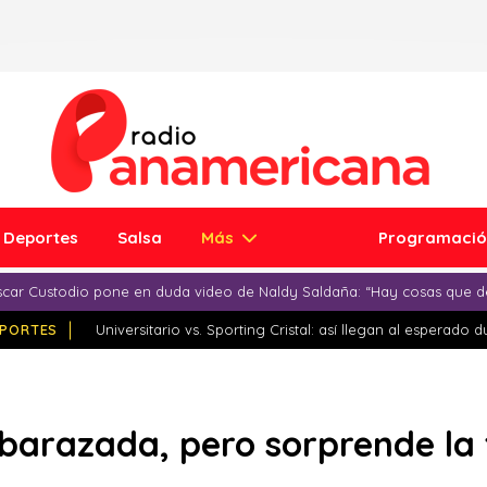
Deportes
Salsa
Más
Programaci
car Custodio pone en duda video de Naldy Saldaña: “Hay cosas que d
PORTES
Universitario vs. Sporting Cristal: así llegan al esperado 
arazada, pero sorprende la 