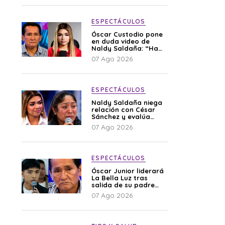
ESPECTÁCULOS
Óscar Custodio pone
en duda video de
Naldy Saldaña: “Hay
cosas que de repente
07 Ago 2026
se han editado”
ESPECTÁCULOS
Naldy Saldaña niega
relación con César
Sánchez y evalúa
denunciar a su
07 Ago 2026
esposa: “Es una
difamación”
ESPECTÁCULOS
Óscar Junior liderará
La Bella Luz tras
salida de su padre
por polémica con
07 Ago 2026
Naldy Saldaña