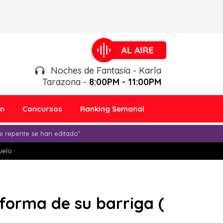
Noches de Fantasía - Karla
Tarazona -
8:00PM - 11:00PM
ón
Concursos
Ranking Semanal
e repente se han editado”
duelo
forma de su barriga (