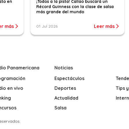
sto en
¡Todos a la pista! Callao buscará un
Récord Guinness con la clase de salsa
más grande del mundo
er más
Leer más
01 Jul 2026
dio Panamericana
Noticias
ogramación
Espectáculos
Tende
io en vivo
Deportes
Tips 
nking
Actualidad
Inter
ncursos
Salsa
Reservados.