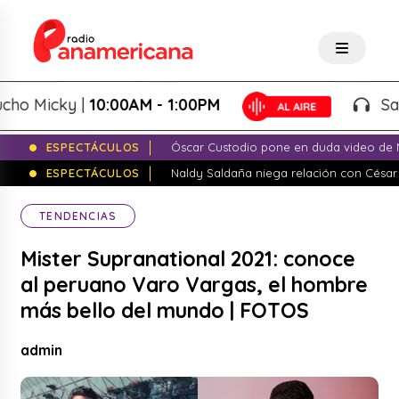
Micky |
10:00AM - 1:00PM
Salsa d
ESPECTÁCULOS
Óscar Custodio pone en duda video de N
ESPECTÁCULOS
Naldy Saldaña niega relación con César
TENDENCIAS
Mister Supranational 2021: conoce
al peruano Varo Vargas, el hombre
más bello del mundo | FOTOS
admin