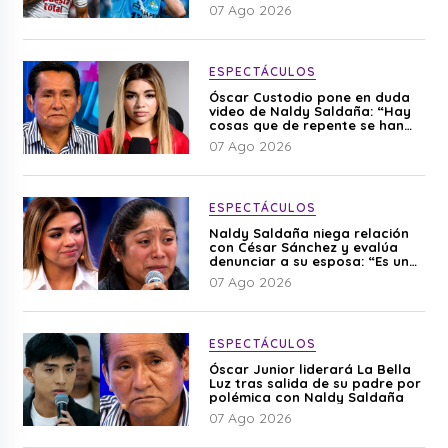
07 Ago 2026
ESPECTÁCULOS
Óscar Custodio pone en duda
video de Naldy Saldaña: “Hay
cosas que de repente se han
editado”
07 Ago 2026
ESPECTÁCULOS
Naldy Saldaña niega relación
con César Sánchez y evalúa
denunciar a su esposa: “Es una
difamación”
07 Ago 2026
ESPECTÁCULOS
Óscar Junior liderará La Bella
Luz tras salida de su padre por
polémica con Naldy Saldaña
07 Ago 2026