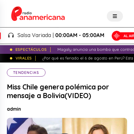
Salsa Variada |
00:00AM - 05:00AM
ESPECTÁCULOS
Magaly anuncia una bomba que contrade
VIRALES
¿Por qué es feriado el 6 de agosto en Perú? Esta 
TENDENCIAS
Miss Chile genera polémica por
mensaje a Bolivia(VIDEO)
admin