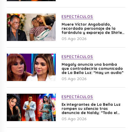
ESPECTÁCULOS
Muere Víctor Angobaldo,
recordado personaje de la
farándula y expareja de Shirley
Cherres
05 Ago 2026
ESPECTÁCULOS
Magaly anuncia una bomba
que contradeciría comunicado
de La Bella Luz: “Hay un audio”
05 Ago 2026
ESPECTÁCULOS
Ex integrantes de La Bella Luz
rompen su silencio tras
denuncia de Naldy: “Todo el
mundo lo sabía”
05 Ago 2026