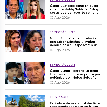
Óscar Custodio pone en duda
video de Naldy Saldaña: “Hay
cosas que de repente se han
editado”
07 Ago 2026
ESPECTÁCULOS
Naldy Saldaña niega relación
con César Sánchez y evalúa
denunciar a su esposa: “Es una
difamación”
07 Ago 2026
ESPECTÁCULOS
Óscar Junior liderará La Bella
Luz tras salida de su padre por
polémica con Naldy Saldaña
07 Ago 2026
TIPS Y SALUD
Feriado 6 de agosto: 4 destinos
recomendados para disfrutar