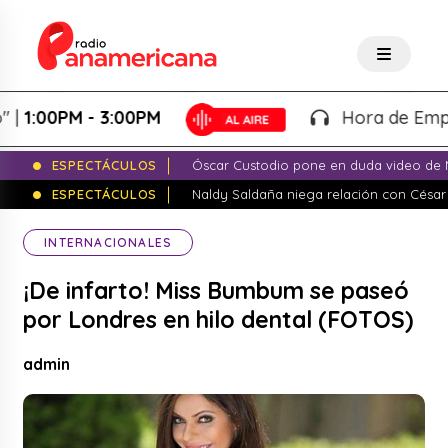
0PM - 3:00PM
Hora de Emprender 
ESPECTÁCULOS
Óscar Custodio pone en duda video de N
ESPECTÁCULOS
Naldy Saldaña niega relación con César
INTERNACIONALES
¡De infarto! Miss Bumbum se paseó
por Londres en hilo dental (FOTOS)
admin