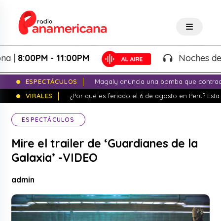
8:00PM - 11:00PM
Noches de Fant
ESPECTÁCULOS
Magaly anuncia una bomba que contrade
VIRALES
¿Por qué es feriado el 6 de agosto en Perú? Esta 
ESPECTÁCULOS
Mire el trailer de ‘Guardianes de la
Galaxia’ -VIDEO
admin