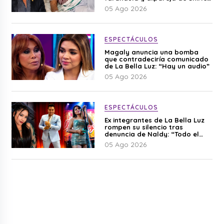
Cherres
05 Ago 2026
ESPECTÁCULOS
Magaly anuncia una bomba
que contradeciría comunicado
de La Bella Luz: “Hay un audio”
05 Ago 2026
ESPECTÁCULOS
Ex integrantes de La Bella Luz
rompen su silencio tras
denuncia de Naldy: “Todo el
mundo lo sabía”
05 Ago 2026