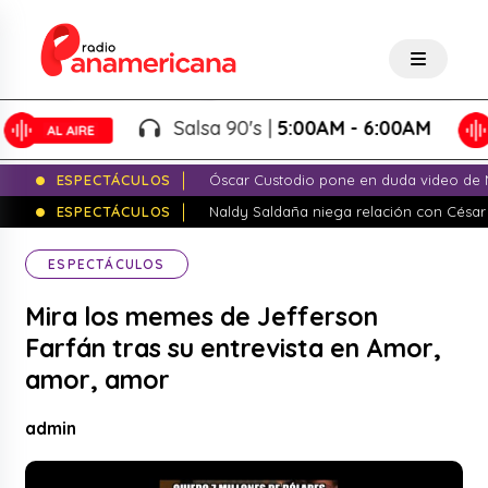
Salsa 90's |
5:00AM - 6:00AM
ESPECTÁCULOS
Óscar Custodio pone en duda video de N
ESPECTÁCULOS
Naldy Saldaña niega relación con César
ESPECTÁCULOS
Mira los memes de Jefferson
Farfán tras su entrevista en Amor,
amor, amor
admin