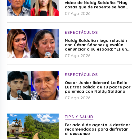
video de Naldy Saldaña: “Hay
cosas que de repente se han
editado”
07 Ago 2026
ESPECTÁCULOS
Naldy Saldaña niega relación
con César Sánchez y evalúa
denunciar a su esposa: “Es una
difamación”
07 Ago 2026
ESPECTÁCULOS
Óscar Junior liderará La Bella
Luz tras salida de su padre por
polémica con Naldy Saldaña
07 Ago 2026
TIPS Y SALUD
Feriado 6 de agosto: 4 destinos
recomendados para disfrutar
el descanso