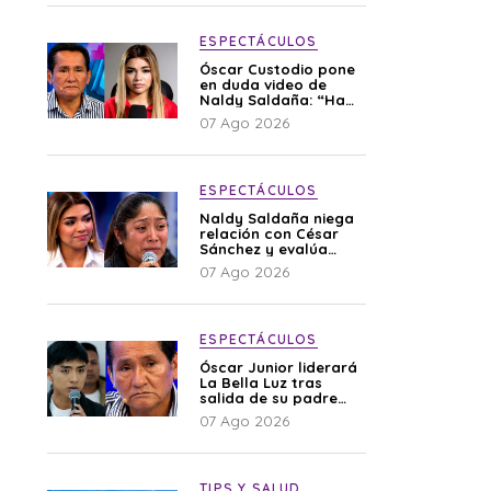
ESPECTÁCULOS
Óscar Custodio pone
en duda video de
Naldy Saldaña: “Hay
cosas que de repente
07 Ago 2026
se han editado”
ESPECTÁCULOS
Naldy Saldaña niega
relación con César
Sánchez y evalúa
denunciar a su
07 Ago 2026
esposa: “Es una
difamación”
ESPECTÁCULOS
Óscar Junior liderará
La Bella Luz tras
salida de su padre
por polémica con
07 Ago 2026
Naldy Saldaña
TIPS Y SALUD