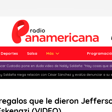
Deportes
Salsa
Más
Programaci
car Custodio pone en duda video de Naldy Saldaña: “Hay cosas que d
y Saldaña niega relación con César Sánchez y evalúa denunciar a su 
 regalos que le dieron Jeffer
 Eskenazi (VIDEO)