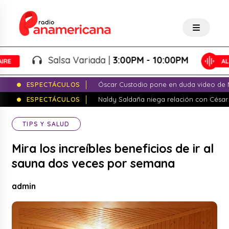
Salsa Variada |
3:00PM - 10:00PM
ESPECTÁCULOS
Óscar Custodio pone en duda video de N
ESPECTÁCULOS
Naldy Saldaña niega relación con César
TIPS Y SALUD
Mira los increíbles beneficios de ir al
sauna dos veces por semana
admin