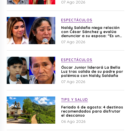
07 Ago 2026
ESPECTÁCULOS
Naldy Saldaña niega relación
con César Sánchez y evalúa
denunciar a su esposa: “Es una
difamación”
07 Ago 2026
ESPECTÁCULOS
Óscar Junior liderará La Bella
Luz tras salida de su padre por
polémica con Naldy Saldaña
07 Ago 2026
TIPS Y SALUD
Feriado 6 de agosto: 4 destinos
recomendados para disfrutar
el descanso
06 Ago 2026