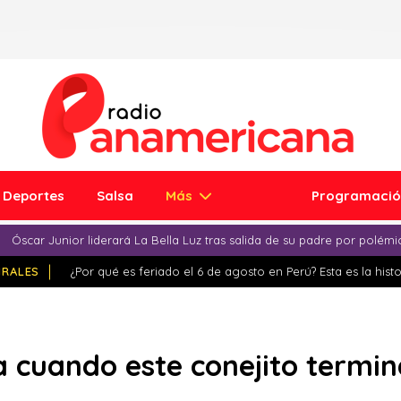
Deportes
Salsa
Más
Programaci
Óscar Junior liderará La Bella Luz tras salida de su padre por polém
IRALES
¿Por qué es feriado el 6 de agosto en Perú? Esta es la histo
a cuando este conejito termin