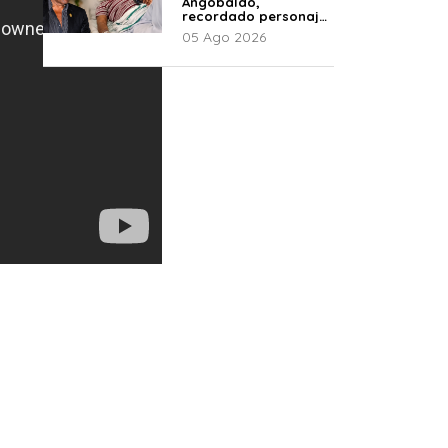
Angobaldo,
recordado personaje
de la farándula y
05 Ago 2026
expareja de Shirley
Cherres