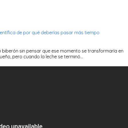
científica de por qué deberías pasar más tiempo
su biberón sin pensar que ese momento se transformaría en
equeño, pero cuando la leche se terminó…