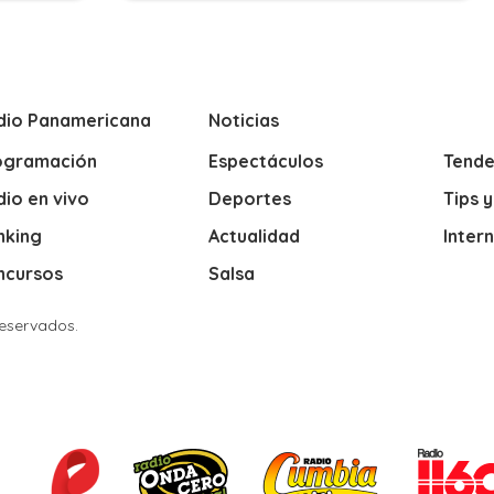
dio Panamericana
Noticias
ogramación
Espectáculos
Tende
io en vivo
Deportes
Tips 
nking
Actualidad
Inter
ncursos
Salsa
Reservados.